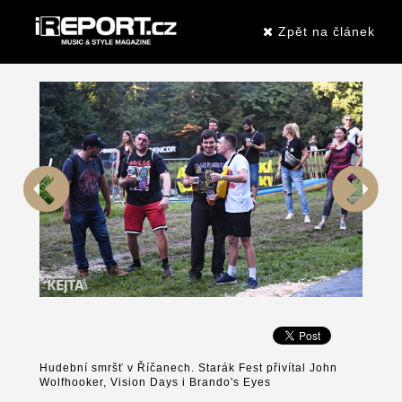
Zpět na článek
Hudební smršť v Říčanech. Starák Fest přivítal John
Wolfhooker, Vision Days i Brando's Eyes