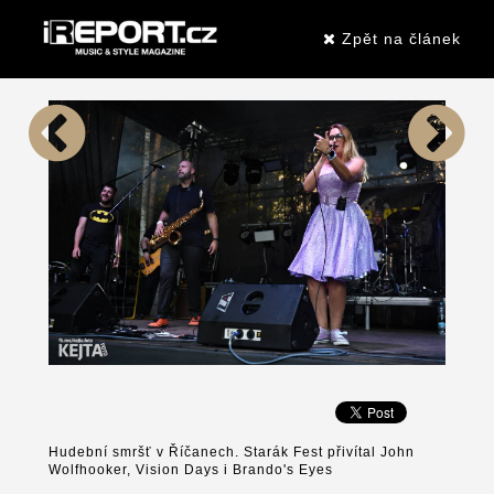
Zpět na článek
Hudební smršť v Říčanech. Starák Fest přivítal John
Wolfhooker, Vision Days i Brando's Eyes