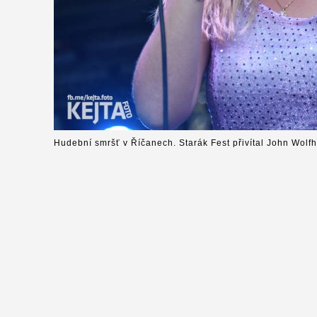
Hudební smršť v Říčanech. Starák Fest přivítal John Wolfh