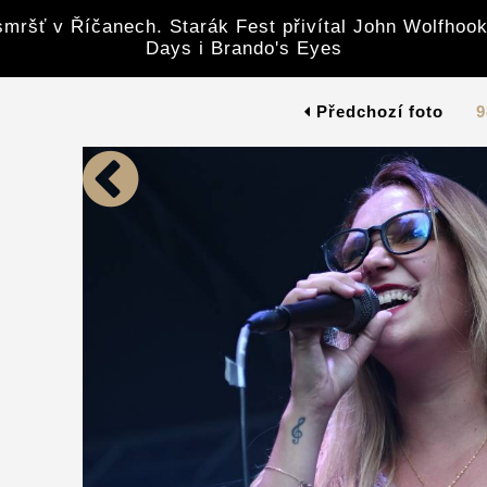
mršť v Říčanech. Starák Fest přivítal John Wolfhook
Days i Brando's Eyes
Předchozí foto
9