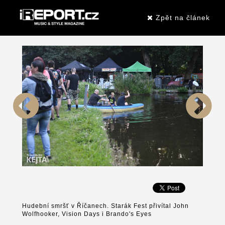
Zpět na článek
Hudební smršť v Říčanech. Starák Fest přivítal John
Wolfhooker, Vision Days i Brando's Eyes