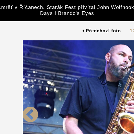
mršť v Říčanech. Starák Fest přivítal John Wolfhook
Days i Brando's Eyes
Předchozí foto
1