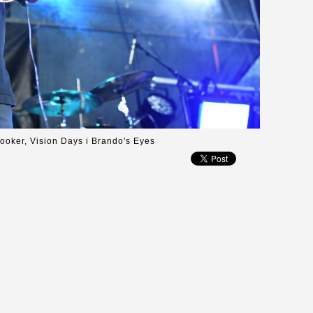
ooker, Vision Days i Brando's Eyes