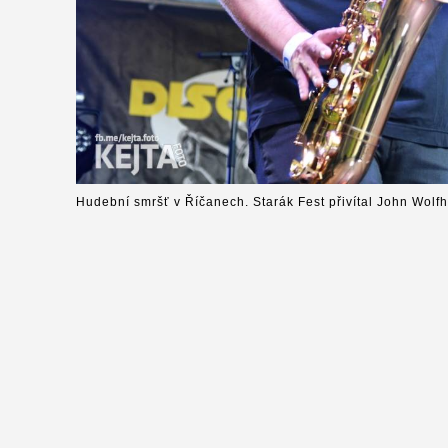
Hudební smršť v Říčanech. Starák Fest přivítal John Wolfh