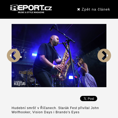
Zpět na článek
Hudební smršť v Říčanech. Starák Fest přivítal John
Wolfhooker, Vision Days i Brando's Eyes