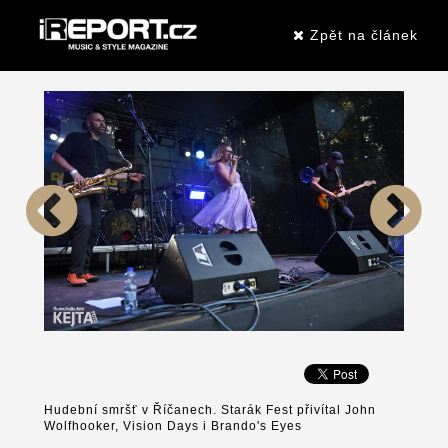
Zpět na článek
Hudební smršť v Říčanech. Starák Fest přivítal John
Wolfhooker, Vision Days i Brando's Eyes