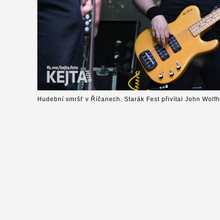
Hudební smršť v Říčanech. Starák Fest přivítal John Wolfh