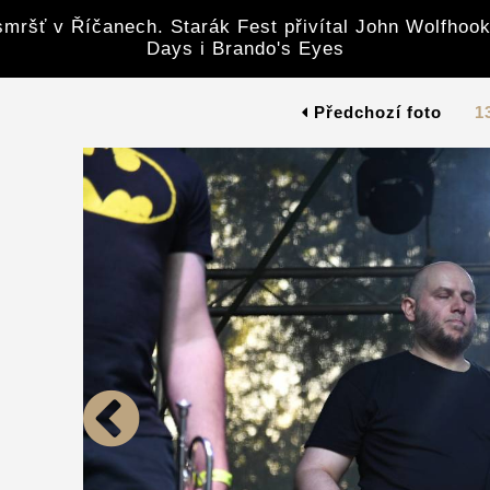
mršť v Říčanech. Starák Fest přivítal John Wolfhook
Days i Brando's Eyes
Předchozí foto
1