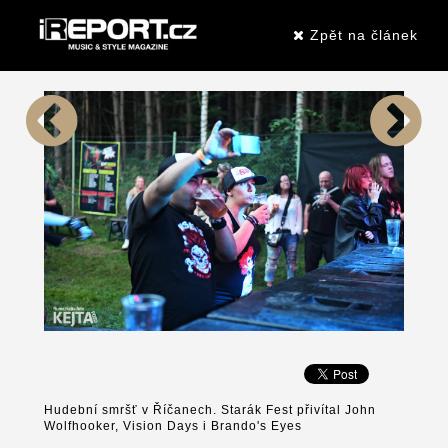
Zpět na článek
Hudební smršť v Říčanech. Starák Fest přivítal John
Wolfhooker, Vision Days i Brando's Eyes