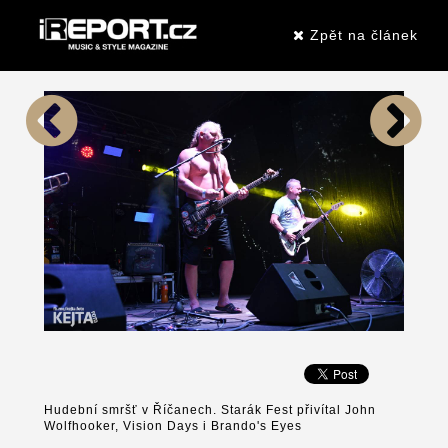
Zpět na článek
Hudební smršť v Říčanech. Starák Fest přivítal John
Wolfhooker, Vision Days i Brando's Eyes