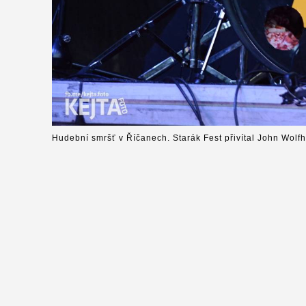
Hudební smršť v Říčanech. Starák Fest přivítal John Wolfh