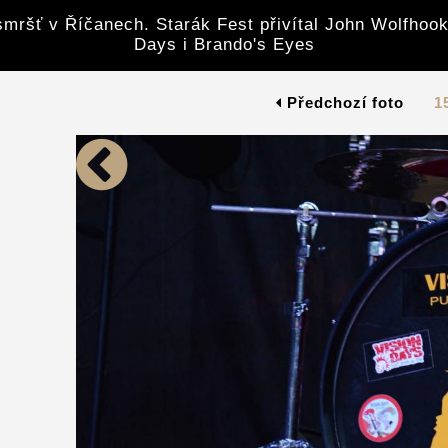
mršť v Říčanech. Starák Fest přivítal John Wolfhook
Days i Brando's Eyes
Předchozí foto
1