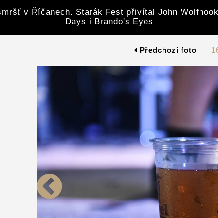
mršť v Říčanech. Starák Fest přivítal John Wolfhook
Days i Brando's Eyes
Předchozí foto
1