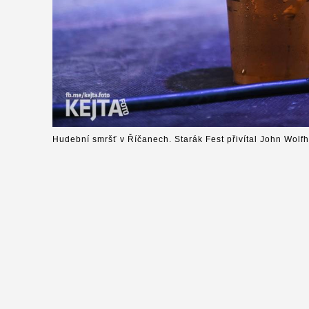
Hudební smršť v Říčanech. Starák Fest přivítal John Wolfh