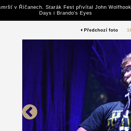
mršť v Říčanech. Starák Fest přivítal John Wolfhook
Days i Brando's Eyes
Předchozí foto
1