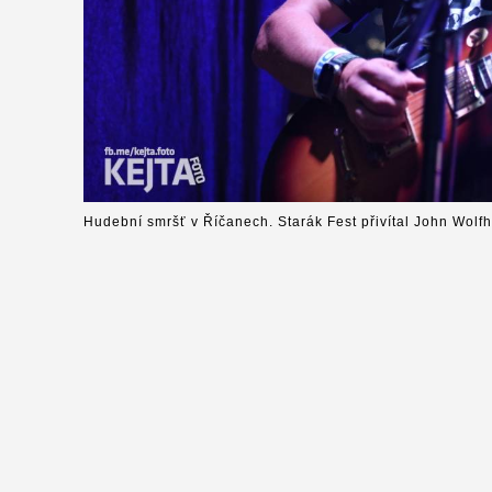
Hudební smršť v Říčanech. Starák Fest přivítal John Wolfh