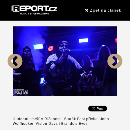
Zpět na článek
Hudební smršť v Říčanech. Starák Fest přivítal John
Wolfhooker, Vision Days i Brando's Eyes