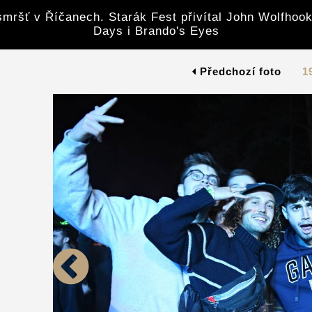
mršť v Říčanech. Starák Fest přivítal John Wolfhook
Days i Brando's Eyes
Předchozí foto
1