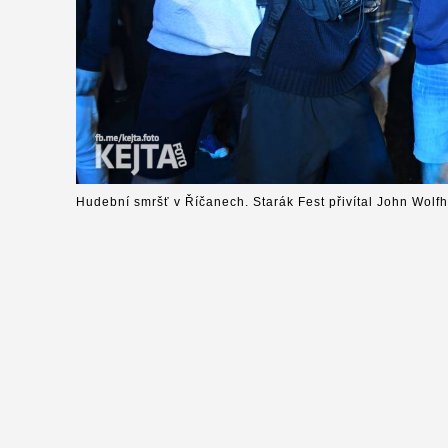
Hudební smršť v Říčanech. Starák Fest přivítal John Wolfh