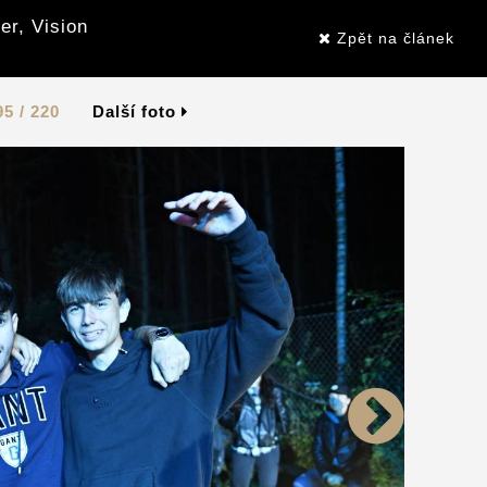
er, Vision
Zpět na článek
95 / 220
Další foto