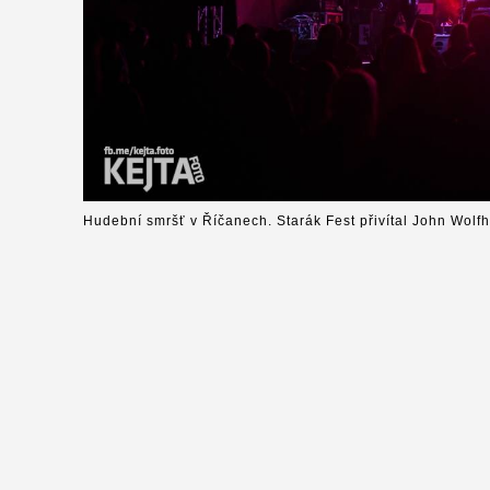
Hudební smršť v Říčanech. Starák Fest přivítal John Wolfh