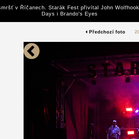
mršť v Říčanech. Starák Fest přivítal John Wolfhook
Days i Brando's Eyes
Předchozí foto
2