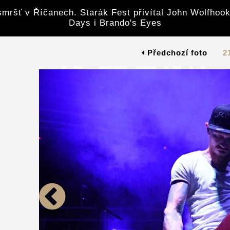
mršť v Říčanech. Starák Fest přivítal John Wolfhook
Days i Brando's Eyes
Předchozí foto
2