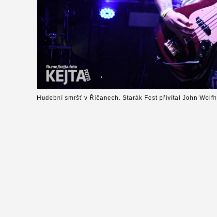
Hudební smršť v Říčanech. Starák Fest přivítal John Wolfh