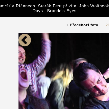
mršť v Říčanech. Starák Fest přivítal John Wolfhook
Days i Brando's Eyes
Předchozí foto
2