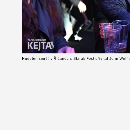
Hudební smršť v Říčanech. Starák Fest přivítal John Wolfh