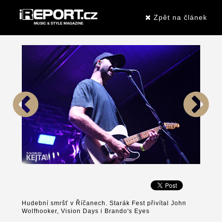
Zpět na článek
Hudební smršť v Říčanech. Starák Fest přivítal John
Wolfhooker, Vision Days i Brando's Eyes