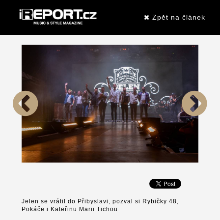
Zpět na článek
Jelen se vrátil do Přibyslavi, pozval si Rybičky 48,
Pokáče i Kateřinu Marii Tichou