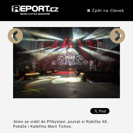
Zpět na článek
Jelen se vrátil do Přibyslavi, pozval si Rybičky 48,
Pokáče i Kateřinu Marii Tichou