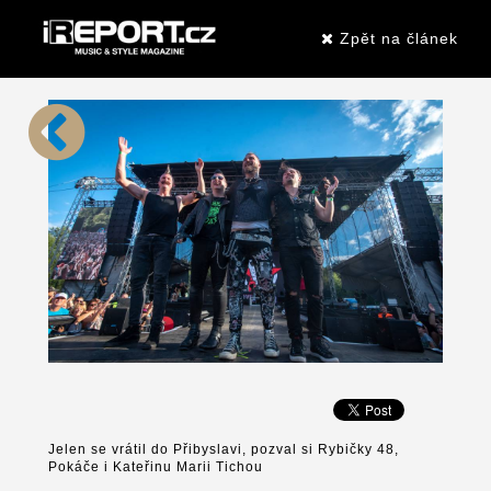
Zpět na článek
Jelen se vrátil do Přibyslavi, pozval si Rybičky 48,
Pokáče i Kateřinu Marii Tichou