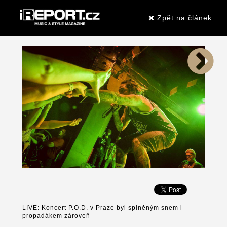
Zpět na článek
LIVE: Koncert P.O.D. v Praze byl splněným snem i
propadákem zároveň