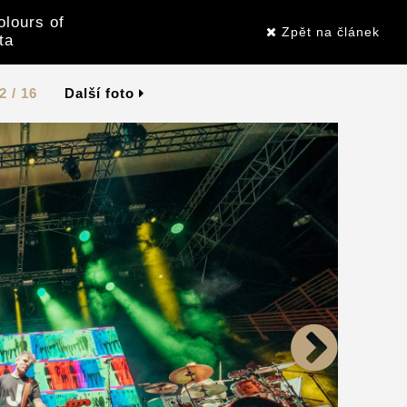
olours of
Zpět na článek
ta
2 / 16
Další foto