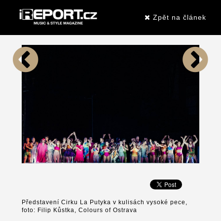
Zpět na článek
Představení Cirku La Putyka v kulisách vysoké pece,
foto: Filip Kůstka, Colours of Ostrava