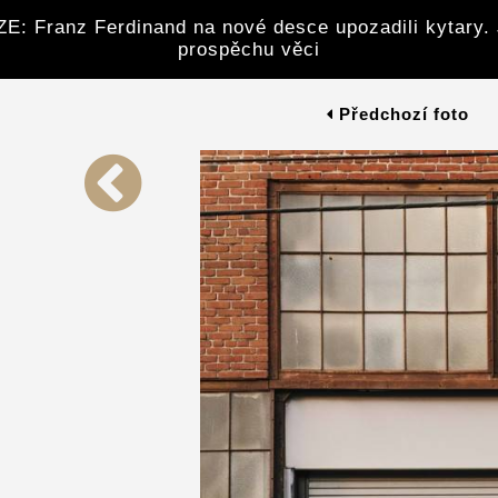
: Franz Ferdinand na nové desce upozadili kytary. 
prospěchu věci
Předchozí foto