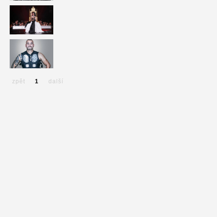
zpět
1
další