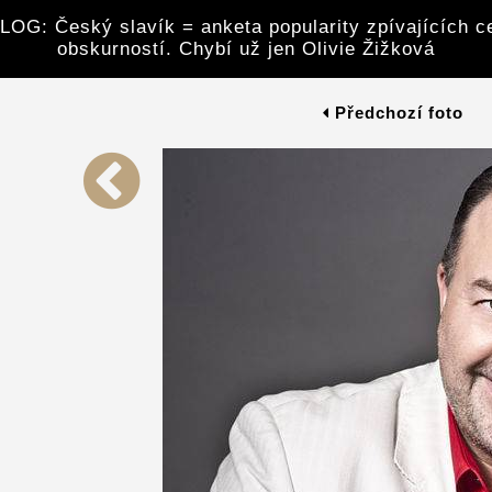
G: Český slavík = anketa popularity zpívajících ce
obskurností. Chybí už jen Olivie Žižková
Předchozí foto