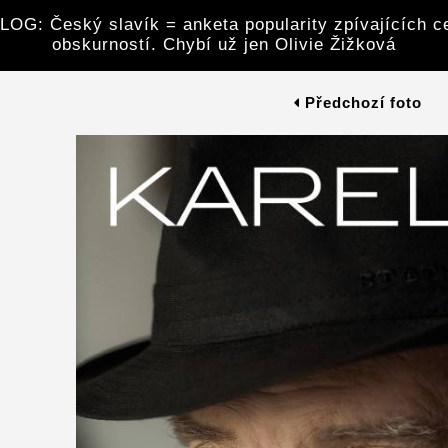
G: Český slavík = anketa popularity zpívajících ce
obskurností. Chybí už jen Olivie Žižková
Předchozí foto