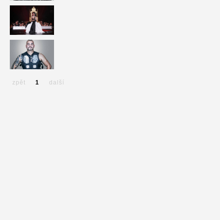
zpět
1
další