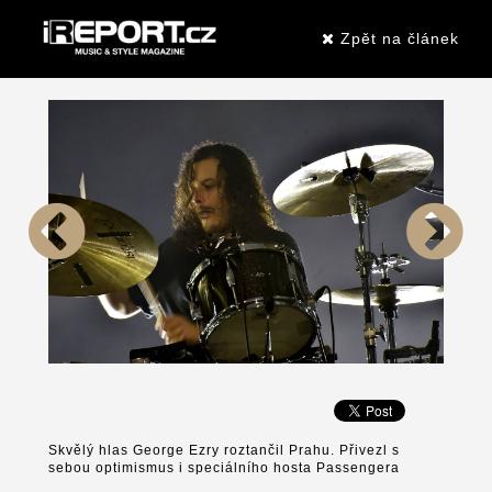
Zpět na článek
Skvělý hlas George Ezry roztančil Prahu. Přivezl s
sebou optimismus i speciálního hosta Passengera