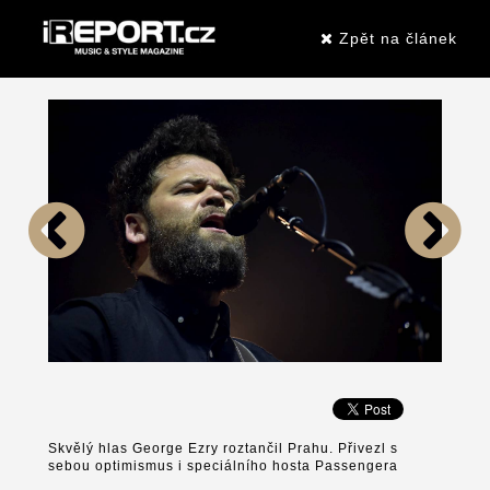
Zpět na článek
Skvělý hlas George Ezry roztančil Prahu. Přivezl s
sebou optimismus i speciálního hosta Passengera