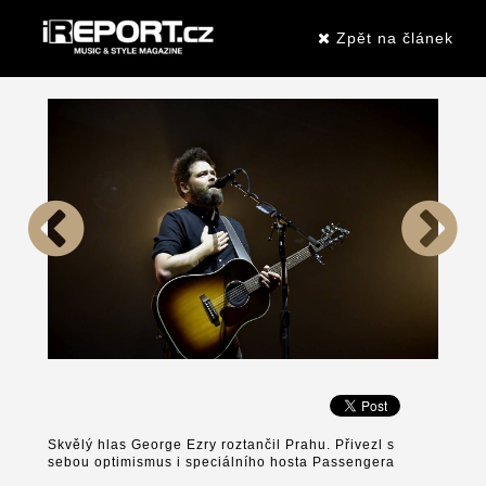
Zpět na článek
Skvělý hlas George Ezry roztančil Prahu. Přivezl s
sebou optimismus i speciálního hosta Passengera