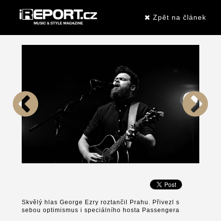
Zpět na článek
Skvělý hlas George Ezry roztančil Prahu. Přivezl s
sebou optimismus i speciálního hosta Passengera