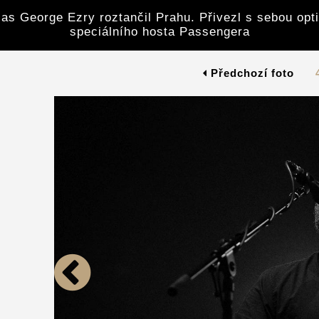
las George Ezry roztančil Prahu. Přivezl s sebou opt
speciálního hosta Passengera
Předchozí foto