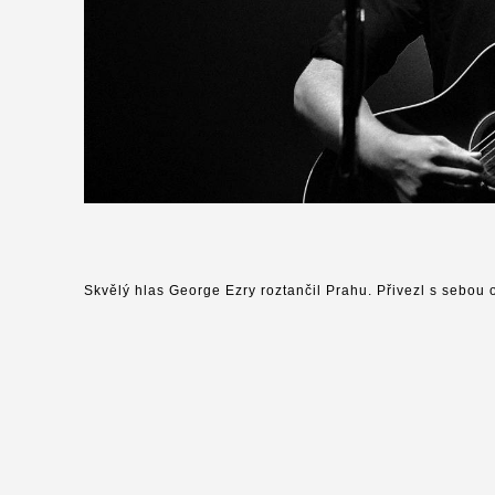
Skvělý hlas George Ezry roztančil Prahu. Přivezl s sebou