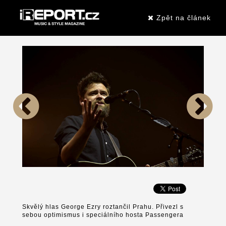
Zpět na článek
Skvělý hlas George Ezry roztančil Prahu. Přivezl s
sebou optimismus i speciálního hosta Passengera