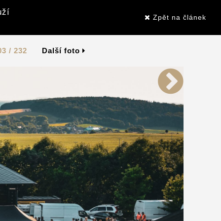
uží
Zpět na článek
03 / 232
Další foto