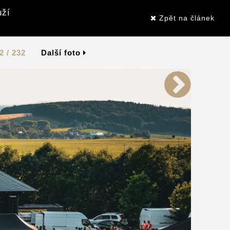
uží
Zpět na článek
2 / 232
Další foto