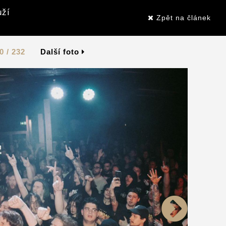
uží
Zpět na článek
0 / 232
Další foto