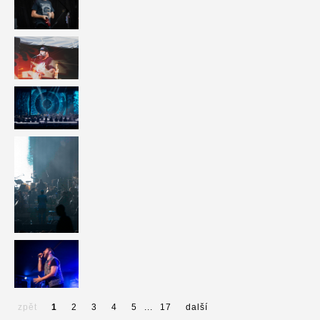
zpět
1
2
3
4
5
...
17
další