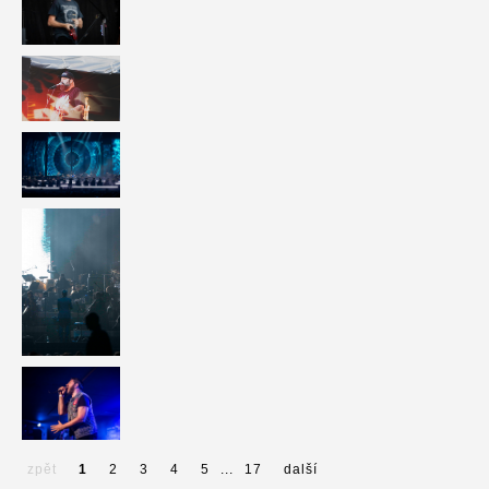
zpět
1
2
3
4
5
...
17
další