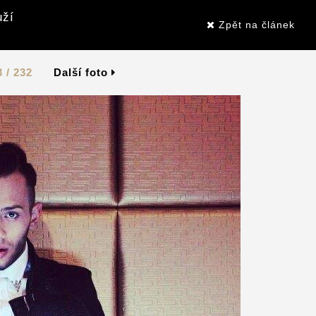
uží
Zpět na článek
3 / 232
Další foto