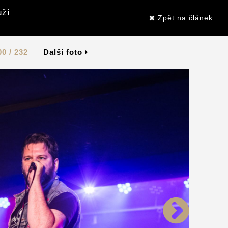
uží
Zpět na článek
00 / 232
Další foto