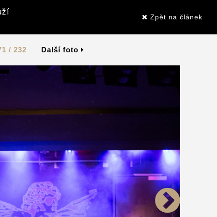
uží
Zpět na článek
71 / 232
Další foto