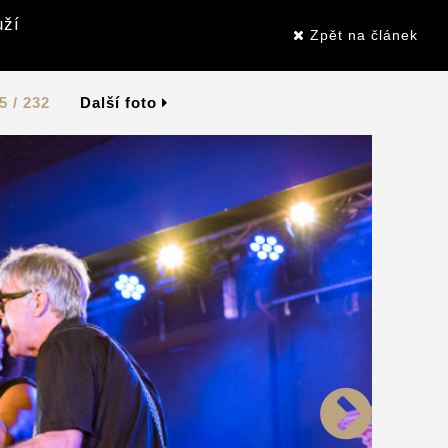
uží
Zpět na článek
5 / 232
Další foto