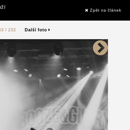
uží
Zpět na článek
63 / 232
Další foto