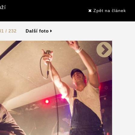
uží
Zpět na článek
31 / 232
Další foto