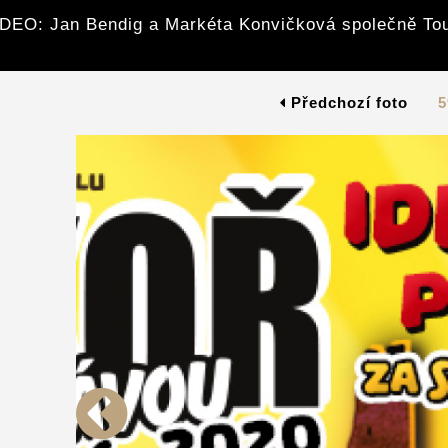
DEO: Jan Bendig a Markéta Konvičková společně To
Předchozí foto
5