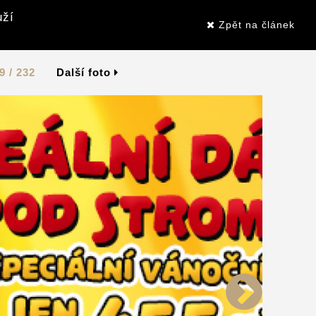
uží
Zpět na článek
9 / 232
Další foto