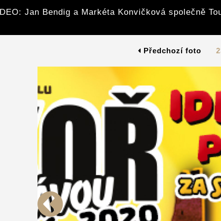
DEO: Jan Bendig a Markéta Konvičková společně To
Předchozí foto
2