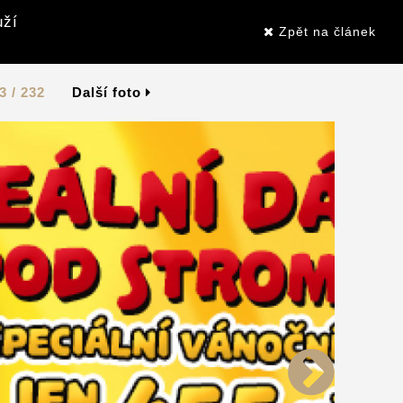
uží
Zpět na článek
3 / 232
Další foto