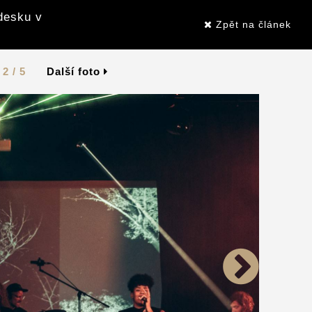
desku v
Zpět na článek
2 / 5
Další foto