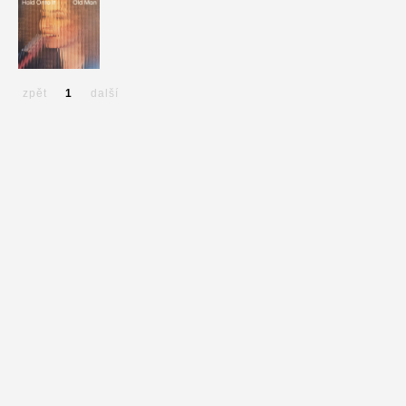
zpět
1
další