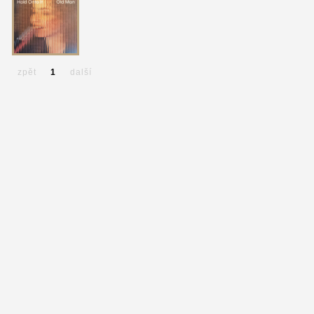
zpět
1
další