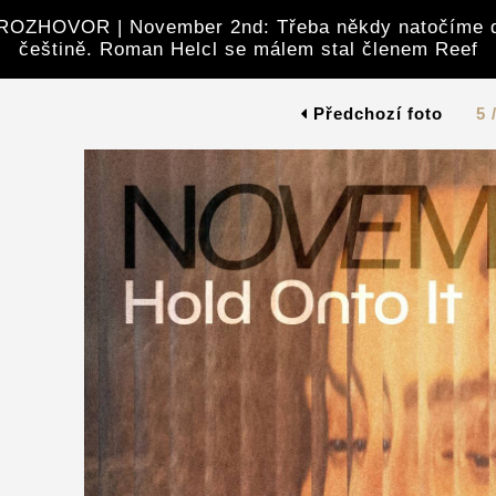
OZHOVOR | November 2nd: Třeba někdy natočíme 
češtině. Roman Helcl se málem stal členem Reef
Předchozí foto
5 