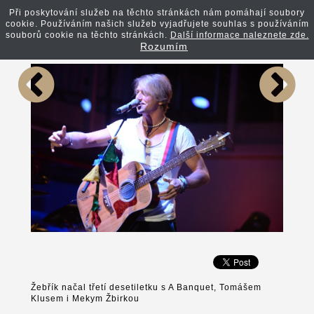
Při poskytování služeb na těchto stránkách nám pomáhají soubory
cookie. Používáním našich služeb vyjadřujete souhlas s používáním
Zpět na článek
souborů cookie na těchto stránkách.
Další informace naleznete zde.
Rozumím
Žebřík načal třetí desetiletku s A Banquet, Tomášem
Klusem i Mekym Žbirkou