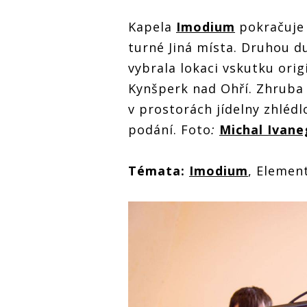
Kapela
Imodium
pokračuje 
turné Jiná místa. Druhou d
vybrala lokaci vskutku origi
Kynšperk nad Ohří. Zhrub
v prostorách jídelny zhléd
podání. Foto
:
Michal Ivane
Témata:
Imodium
, Elemen