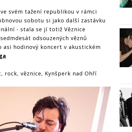
ve svém tažení republikou v rámci
ubnovou sobotu si jako další zastávku
nální - stala se jí totiž Věznice
a sedmdesát odsouzených věznů
lo asi hodinový koncert v akustickém
ga
t, rock, věznice, Kynšperk nad Ohří