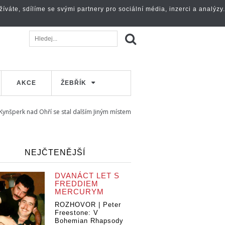
váte, sdílíme se svými partnery pro sociální média, inzerci a analýzy.
AKCE
ŽEBŘÍK
Kynšperk nad Ohří se stal dalším Jiným místem
NEJČTENĚJŠÍ
DVANÁCT LET S
FREDDIEM
MERCURYM
ROZHOVOR | Peter
Freestone: V
Bohemian Rhapsody