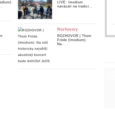
odium)
LIVE: Imodium
..
navázali na tradici...
Rozhovory
um
ROZHOVOR | Thom
.
Fröde (Imodium):
Na...