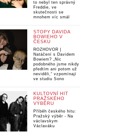
to nebyl ten správný
Freddie, ve
skutečnosti se
mnohem víc smál
STOPY DAVIDA
BOWIEHO V
ČESKU
ROZHOVOR |
Natáčení s Davidem
Bowiem? „Nic
podobného jsme nikdy
předtím ani potom už
neviděli,“ vzpomínají
ve studiu Sono
KULTOVNÍ HIT
PRAŽSKÉHO
VÝBĚRU
Příběh českého hitu:
Pražský výběr - Na
václavskym
Václaváku