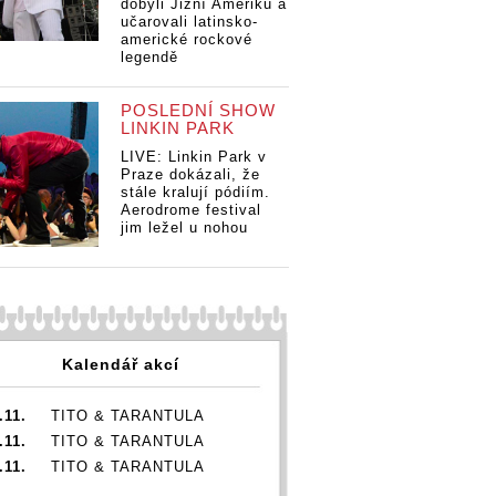
dobyli Jižní Ameriku a
učarovali latinsko-
americké rockové
legendě
POSLEDNÍ SHOW
LINKIN PARK
LIVE: Linkin Park v
Praze dokázali, že
stále kralují pódiím.
Aerodrome festival
jim ležel u nohou
Kalendář akcí
.11.
TITO & TARANTULA
.11.
TITO & TARANTULA
.11.
TITO & TARANTULA