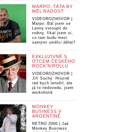
MARPO: TÁTA BY
MĚL RADOST
VIDEOROZHOVOR |
Marpo: Bál jsem se
Lenny vstoupit do
rodiny, říkal jsem si,
co tam budu mezi
samými umělci dělat?
EXKLUZIVNĚ S
OTCEM ČESKÉHO
ROCK’N’ROLLU
VIDEOROZHOVOR |
Jiří Suchý: Hrozně
rád bych lenošil, ale
já to nedovedu, jsem
workoholik
MONKEY
BUSINESS V
ARGENTINĚ
RETRO 2000 | Jak
Monkey Business