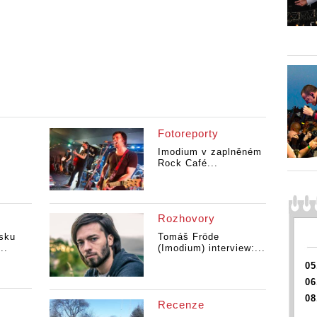
Fotoreporty
Imodium v zaplněném
Rock Café...
Rozhovory
sku
Tomáš Fröde
..
(Imodium) interview:...
05
06
08
Recenze