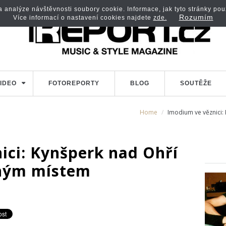
analýze návštěvnosti soubory cookie. Informace, jak tyto stránky použí
Rozumím
Více informací o nastavení cookies najdete
zde.
IDEO
FOTOREPORTY
BLOG
SOUTĚŽE
Home
Imodium ve věznici: 
ici: Kynšperk nad Ohří
Jiným místem