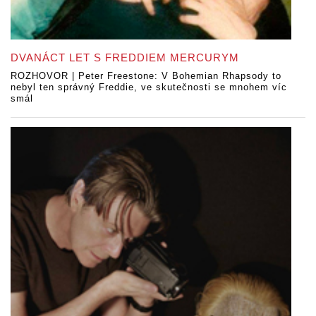
DVANÁCT LET S FREDDIEM MERCURYM
ROZHOVOR | Peter Freestone: V Bohemian Rhapsody to
nebyl ten správný Freddie, ve skutečnosti se mnohem víc
smál