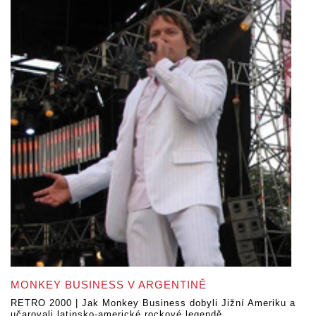
MONKEY BUSINESS V ARGENTINĚ
RETRO 2000 | Jak Monkey Business dobyli Jižní Ameriku a
učarovali latinsko-americké rockové legendě