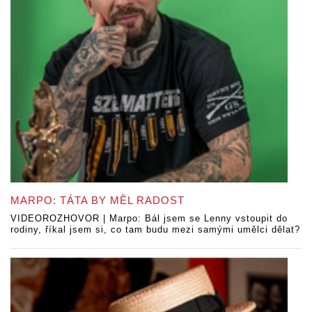
MARPO: TÁTA BY MĚL RADOST
VIDEOROZHOVOR | Marpo: Bál jsem se Lenny vstoupit do
rodiny, říkal jsem si, co tam budu mezi samými umělci dělat?