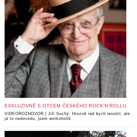
EXKLUZIVNĚ S OTCEM ČESKÉHO ROCK’N’ROLLU
VIDEOROZHOVOR | Jiří Suchý: Hrozně rád bych lenošil, ale
já to nedovedu, jsem workoholik