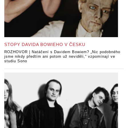
STOPY DAVIDA BOWIEHO V ČESKU
ROZHOVOR | Natáčení s Davidem Bowiem? „Nic podobného
jsme nikdy předtím ani potom už neviděli,“ vzpomínají ve
studiu Sono