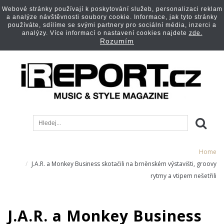
Webové stránky používají k poskytování služeb, personalizaci reklam
a analýze návštěvnosti soubory cookie. Informace, jak tyto stránky
používáte, sdílíme se svými partnery pro sociální média, inzerci a
analýzy. Více informací o nastavení cookies najdete
zde.
Rozumím
Home
J.A.R. a Monkey Business skotačili na brněnském výstavišti, groovy
rytmy a vtipem nešetřili
J.A.R. a Monkey Business