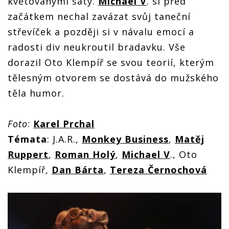
květovanými šaty.
Michael V
. si před
začátkem nechal zavázat svůj taneční
střevíček a později si v návalu emocí a
radosti div neukroutil bradavku. Vše
dorazil Oto Klempíř se svou teorií, kterým
tělesným otvorem se dostává do mužského
těla humor.
Foto
:
Karel Prchal
Té
mata
: J.A.R.,
Monkey Business
,
Matěj
Ruppert
,
Roman Holý
,
Michael V
., Oto
Klempíř,
Dan Bárta
,
Tereza Černochová